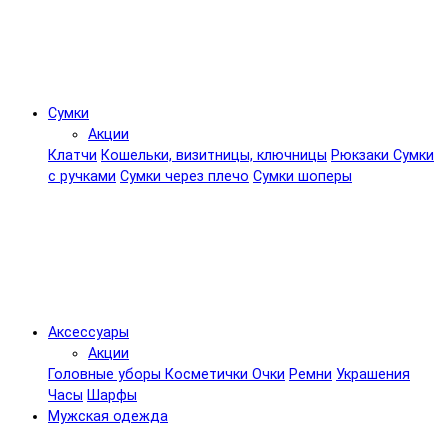
Сумки
Акции
Клатчи
Кошельки, визитницы, ключницы
Рюкзаки
Сумки
с ручками
Сумки через плечо
Сумки шоперы
Аксессуары
Акции
Головные уборы
Косметички
Очки
Ремни
Украшения
Часы
Шарфы
Мужская одежда