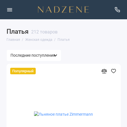
Платья
Верхняя одежда
212 товаров
Главная
Женская одежда
Платья
Джинсы
Жакеты
Комбинезон
Популярный
Костюмы
Кофты
Купальники
Платья